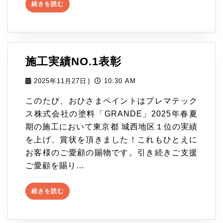
続
続きを読む
き
知
を
ら
読
む
せ
施
施工実績NO.1表彰
工
2025
2025年11月27日
|
10:30 AM
年
実
このたび、おひさまペイントはプレマテック
11
績
ス株式会社の塗料「GRANDE」2025年春夏
月
期の施工において東京都 城西地区１位の実績
27
NO.1
を上げ、賞状を頂きました！これもひとえに
日
表
お客様のご愛顧の賜物です。引き続きご支援
彰
ご愛顧を賜り…
続
続きを読む
き
を
読