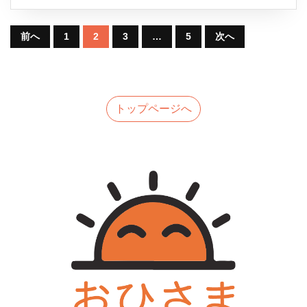
ら
読
む
せ
投
前へ
1
2
3
…
5
次へ
稿
の
トップページへ
ペ
ー
ジ
送
り