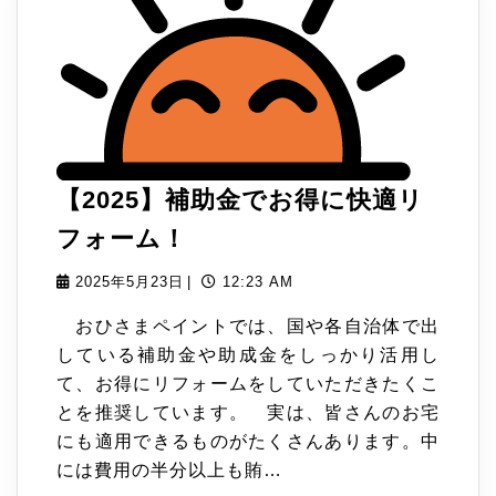
せ
【2025】補助金でお得に快適リ
【2025】
フォーム！
補
2025
2025年5月23日
|
12:23 AM
年
助
おひさまペイントでは、国や各自治体で出
5
金
している補助金や助成金をしっかり活用し
月
て、お得にリフォームをしていただきたくこ
23
で
とを推奨しています。 実は、皆さんのお宅
日
お
にも適用できるものがたくさんあります。中
得
には費用の半分以上も賄…