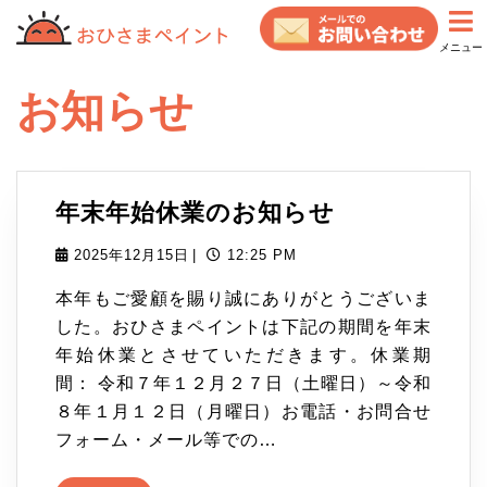
コ
ン
メニュー
テ
ン
お知らせ
ツ
へ
ス
キ
年
年末年始休業のお知らせ
ッ
末
プ
2025
2025年12月15日
|
12:25 PM
年
年
本年もご愛顧を賜り誠にありがとうございま
12
始
した。おひさまペイントは下記の期間を年末
月
年始休業とさせていただきます。休業期
15
休
間： 令和７年１２月２７日（土曜日）～令和
日
業
８年１月１２日（月曜日）お電話・お問合せ
の
フォーム・メール等での…
お