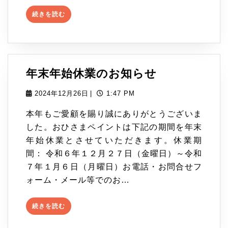
に
続
続きを読む
き
快
を
適
読
む
リ
年
年末年始休業のお知らせ
フ
末
ォ
2024
2024年12月26日
|
1:47 PM
年
年
ー
本年もご愛顧を賜り誠にありがとうございま
12
始
した。おひさまペイントは下記の期間を年末
ム！
月
年始休業とさせていただきます。休業期
26
休
間： 令和６年１２月２７日（金曜日）～令和
日
業
７年１月６日（月曜日）お電話・お問合せフ
の
ォーム・メール等でのお…
お
続
続きを読む
き
知
を