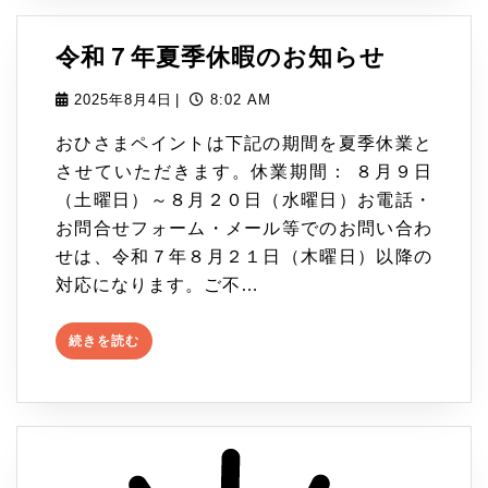
む
令
令和７年夏季休暇のお知らせ
和
2025
2025年8月4日
|
8:02 AM
年
７
おひさまペイントは下記の期間を夏季休業と
8
年
させていただきます。休業期間： ８月９日
月
（土曜日）～８月２０日（水曜日）お電話・
4
夏
お問合せフォーム・メール等でのお問い合わ
日
季
せは、令和７年８月２１日（木曜日）以降の
休
対応になります。ご不…
暇
続
続きを読む
き
の
を
お
読
む
知
ら