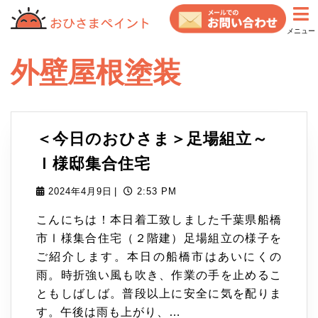
コ
ン
メニュー
テ
ン
外壁屋根塗装
ツ
へ
ス
キ
＜今日のおひさま＞足場組立～
ッ
＜
Ｉ様邸集合住宅
プ
今
2024
2024年4月9日
|
2:53 PM
年
日
こんにちは！本日着工致しました千葉県船橋
4
の
市Ⅰ様集合住宅（２階建）足場組立の様子を
月
ご紹介します。本日の船橋市はあいにくの
9
お
雨。時折強い風も吹き、作業の手を止めるこ
日
ひ
ともしばしば。普段以上に安全に気を配りま
さ
す。午後は雨も上がり、…