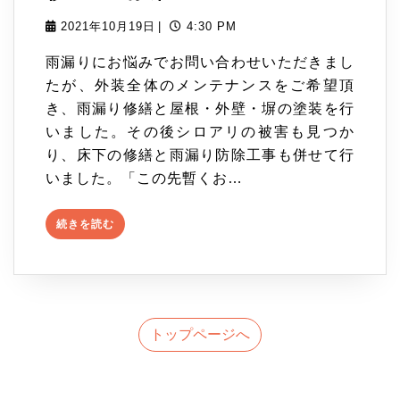
並
宅
2021
2021年10月19日
|
4:30 PM
年
区
雨漏りにお悩みでお問い合わせいただきまし
10
T
たが、外装全体のメンテナンスをご希望頂
月
き、雨漏り修繕と屋根・外壁・塀の塗装を行
19
様
いました。その後シロアリの被害も見つか
日
邸
り、床下の修繕と雨漏り防除工事も併せて行
いました。「この先暫くお…
続
続きを読む
き
を
読
む
トップページへ