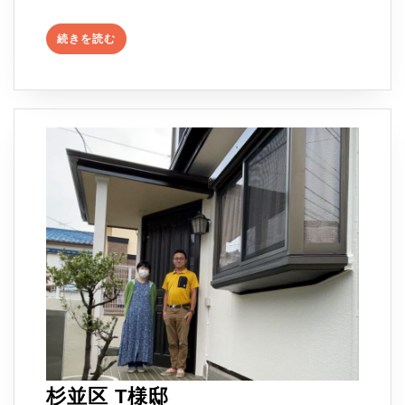
ま
続
続きを読む
き
＞
を
足
読
む
場
組
立
～
Ｉ
様
邸
集
合
杉
杉並区 T様邸
住