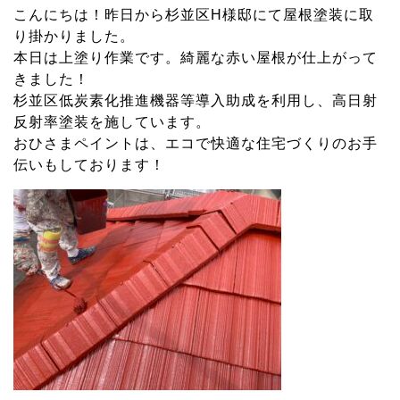
9
こんにちは！昨日から杉並区H様邸にて屋根塗装に取
月
り掛かりました。
28
本日は上塗り作業です。綺麗な赤い屋根が仕上がって
日
きました！
杉並区低炭素化推進機器等導入助成を利用し、高日射
反射率塗装を施しています。
おひさまペイントは、エコで快適な住宅づくりのお手
伝いもしております！