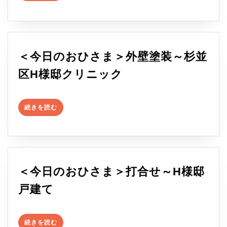
を
の
読
む
お
ひ
＜今日のおひさま＞外壁塗装～杉並
さ
＜
区H様邸クリニック
ま
今
＞
続
日
続きを読む
き
足
を
の
読
場
む
お
組
ひ
＜今日のおひさま＞打合せ～H様邸
立
さ
＜
戸建て
～
ま
今
N
＞
続
日
様
続きを読む