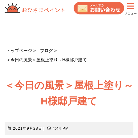
コ
ン
メニュー
テ
ン
ツ
へ
ス
トップページ
ブログ
キ
＜今日の風景＞屋根上塗り～H様邸戸建て
ッ
プ
＜今日の風景＞屋根上塗り～
H様邸戸建て
2021
2021年9月28日
|
4:44 PM
年