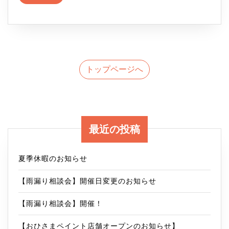
き
外
を
の
邸
読
壁
む
お
戸
塗
ひ
建
装
さ
て
トップページへ
～
ま
杉
＞
並
打
最近の投稿
区
合
H
せ
夏季休暇のお知らせ
様
～
【雨漏り相談会】開催日変更のお知らせ
邸
H
ク
【雨漏り相談会】開催！
様
リ
【おひさまペイント店舗オープンのお知らせ】