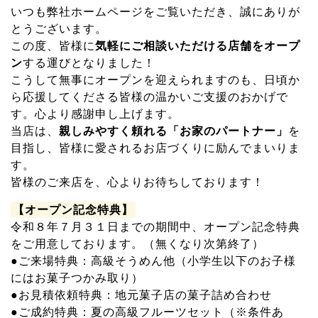
6
いつも弊社ホームページをご覧いただき、誠にありが
月
とうございます。
21
この度、皆様に
気軽にご相談いただける店舗をオープ
日
ン
する運びとなりました！
こうして無事にオープンを迎えられますのも、日頃か
ら応援してくださる皆様の温かいご支援のおかげで
す。心より感謝申し上げます。
当店は、
親しみやすく頼れる「お家のパートナー」
を
目指し、皆様に愛されるお店づくりに励んでまいりま
す。
皆様のご来店を、心よりお待ちしております！
【オープン記念特典】
令和８年７月３１日までの期間中、オープン記念特典
をご用意しております。（無くなり次第終了）
●ご来場特典：高級そうめん他（小学生以下のお子様
にはお菓子つかみ取り）
●お見積依頼特典：地元菓子店の菓子詰め合わせ
●ご成約特典：夏の高級フルーツセット（※条件あ