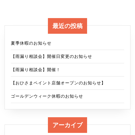
ま
H
＞
様
波
最近の投稿
邸
板
戸
張
夏季休暇のお知らせ
建
替
【雨漏り相談会】開催日変更のお知らせ
て
工
【雨漏り相談会】開催！
事
【おひさまペイント店舗オープンのお知らせ】
完
了
ゴールデンウィーク休暇のお知らせ
～
杉
アーカイブ
並