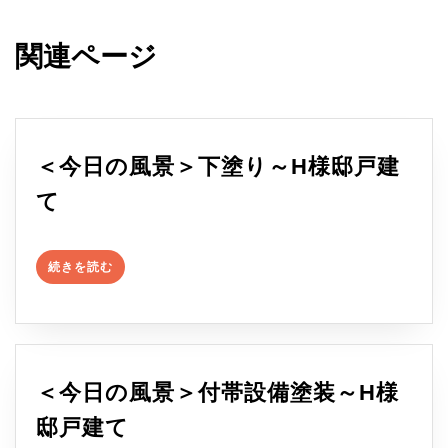
関連ページ
＜今日の風景＞下塗り～H様邸戸建
＜
て
今
続
日
続きを読む
き
を
の
読
む
風
景
＜今日の風景＞付帯設備塗装～H様
＞
＜
邸戸建て
下