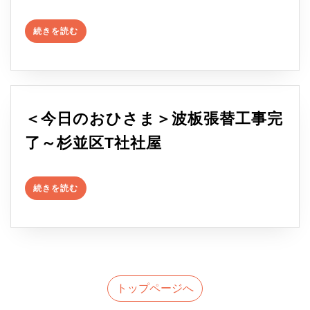
今
塗
続
日
続きを読む
き
り
を
の
読
～
む
風
H
景
＜今日のおひさま＞波板張替工事完
様
＞
＜
了～杉並区T社社屋
邸
付
今
戸
帯
続
日
建
続きを読む
き
設
を
の
て
読
備
む
お
塗
ひ
装
さ
トップページへ
～