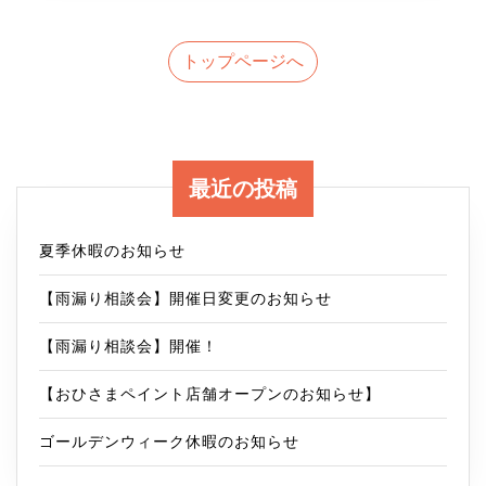
景
H
＞
様
トップページへ
足
邸
場
ク
解
リ
最近の投稿
体
ニ
～
ッ
夏季休暇のお知らせ
S
ク
【雨漏り相談会】開催日変更のお知らせ
様
【雨漏り相談会】開催！
邸
【おひさまペイント店舗オープンのお知らせ】
戸
建
ゴールデンウィーク休暇のお知らせ
て