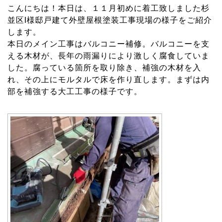
11
こんにちは！本日は、１１月初めに着工致しました杉
月
並区I様邸戸建て外壁屋根塗装工事現場の様子をご紹介
16
します。
日
本日のメイン工事はバルコニー補修。バルコニーを支
える木材が、長年の雨漏りにより激しく腐食していま
した。腐っている箇所を取り除き、補強の木材を入
れ、その上にモルタルで床を作り直します。まずは内
部を補強する大工工事の様子です。