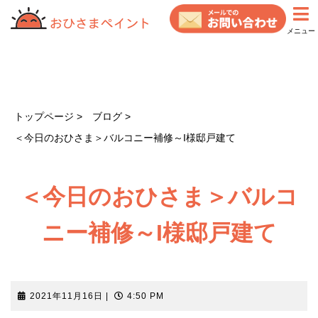
コ
ン
メニュー
テ
ン
ツ
へ
ス
トップページ
ブログ
キ
＜今日のおひさま＞バルコニー補修～I様邸戸建て
ッ
プ
＜今日のおひさま＞バルコ
ニー補修～I様邸戸建て
2021
2021年11月16日
|
4:50 PM
年