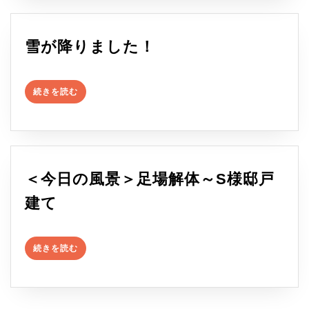
む
お
ひ
雪
雪が降りました！
さ
が
ま
続
降
続きを読む
き
＞
を
り
読
バ
む
ま
ル
し
＜今日の風景＞足場解体～S様邸戸
コ
た！
＜
建て
ニ
今
ー
続
日
補
続きを読む
き
を
の
修
読
む
風
～