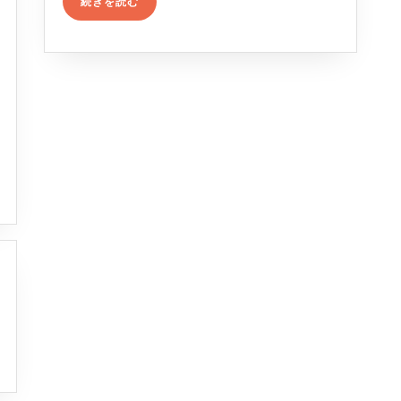
さ
続きを読む
き
を
ま
読
む
ペ
イ
ン
ト
店
舗
オ
ー
プ
ン
の