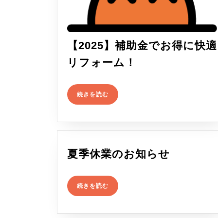
【2025】補助金でお得に快適
【2025】
リフォーム！
補
続
助
続きを読む
き
を
金
読
む
で
お
夏
夏季休業のお知らせ
得
季
に
続
休
続きを読む
き
快
を
業
読
適