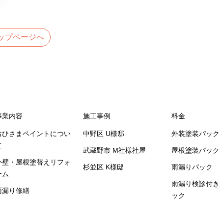
お
知
ップページへ
ら
せ】
事業内容
施工事例
料金
おひさまペイントについ
中野区 U様邸
外装塗装パック
て
武蔵野市 M社様社屋
屋根塗装パック
外壁・屋根塗替えリフォ
杉並区 K様邸
雨漏りパック
ーム
雨漏り検診付き
雨漏り修繕
ック