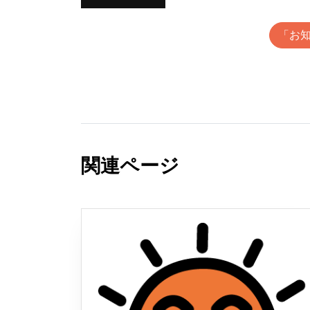
「お
関連ページ