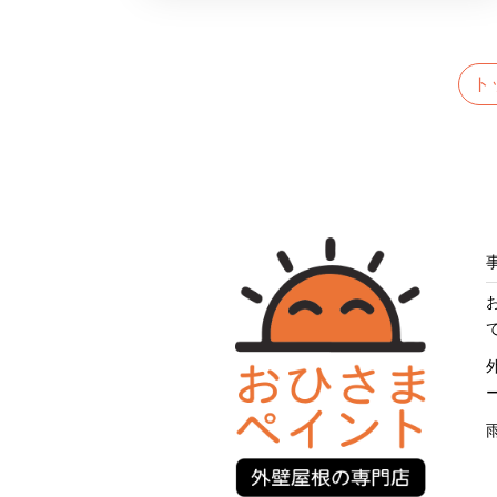
む
の
リ
お
フ
知
ト
ォ
ら
ー
せ
ム！