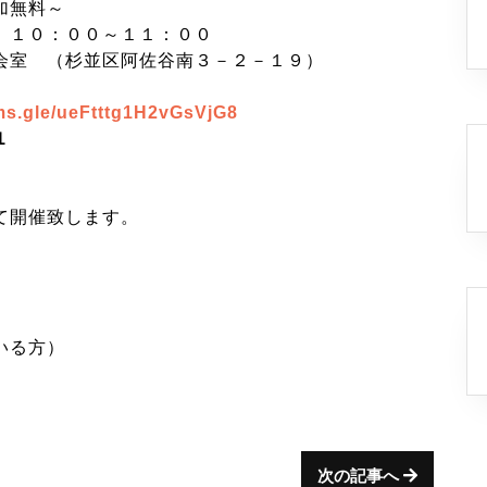
加無料～
 １０：００～１１：００
会室 （杉並区阿佐谷南３－２－１９）
rms.gle/ueFtttg1H2vGsVjG8
１
て開催致します。
いる方）
次の記事へ