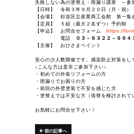
失敗しない為の塗替え・雨漏り講座 ～参
【日時】 令和３年９月２０日（月・祝）
【会場】 杉並区立産業商工会館 第一集
【定員】 ５組（最大２名ずつ）予約制
【申込】 お問合せフォーム
https://fo
電話
０３－６３２２－９９４
【主催】 おひさまペイント
安心の少人数開催です。感染防止対策をし
↓こんな方は是非ご参加下さい↓
・初めての外装リフォームの方
・雨漏りでお困りの方
・前回の外壁塗装で不安を感じた方
・塗替えでは不安な方（張替を検討されて
お気軽にお問合せ下さい！
前の記事へ