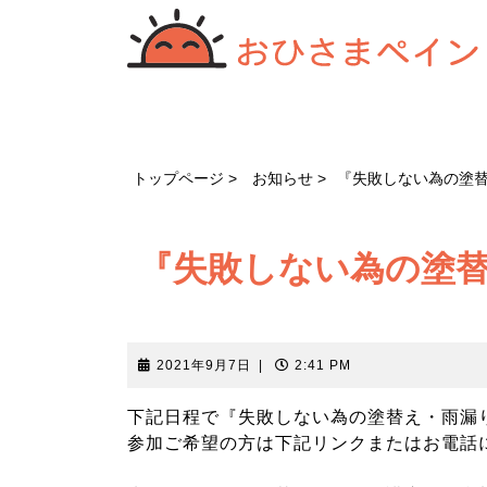
コ
ン
テ
ン
ツ
へ
ス
トップページ
お知らせ
『失敗しない為の塗
キ
ッ
プ
『失敗しない為の塗
2021
2021年9月7日
|
2:41 PM
年
9
下記日程で『失敗しない為の塗替え・雨漏
月
参加ご希望の方は下記リンクまたはお電話
7
日